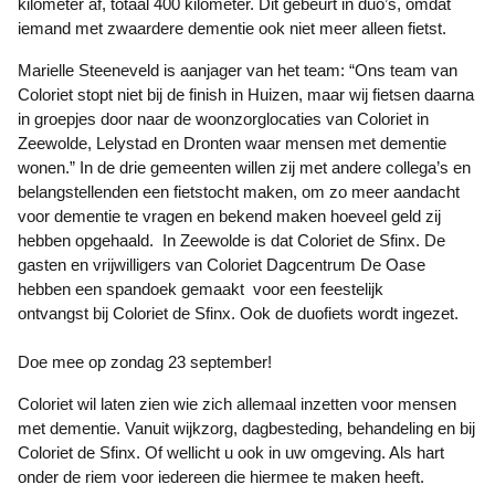
kilometer af, totaal 400 kilometer. Dit gebeurt in duo’s, omdat
iemand met zwaardere dementie ook niet meer alleen fietst.
Marielle Steeneveld is aanjager van het team: “Ons team van
Coloriet stopt niet bij de finish in Huizen, maar wij fietsen daarna
in groepjes door naar de woonzorglocaties van Coloriet in
Zeewolde, Lelystad en Dronten waar mensen met dementie
wonen.” In de drie gemeenten willen zij met andere collega’s en
belangstellenden een fietstocht maken, om zo meer aandacht
voor dementie te vragen en bekend maken hoeveel geld zij
hebben opgehaald. In Zeewolde is dat Coloriet de Sfinx. De
gasten en vrijwilligers van Coloriet Dagcentrum De Oase
hebben een spandoek gemaakt voor een feestelijk
ontvangst bij Coloriet de Sfinx. Ook de duofiets wordt ingezet.
Doe mee op zondag 23 september!
Coloriet wil laten zien wie zich allemaal inzetten voor mensen
met dementie. Vanuit wijkzorg, dagbesteding, behandeling en bij
Coloriet de Sfinx. Of wellicht u ook in uw omgeving. Als hart
onder de riem voor iedereen die hiermee te maken heeft.