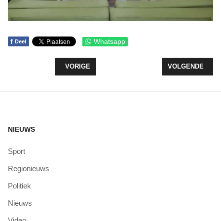
f
Whatsapp
Deel
VORIG ARTIKEL: OPENSTELLING WINKELS OP ZO
VOLGENDE ARTI
VORIGE
VOLGENDE
NIEUWS
Sport
Regionieuws
Politiek
Nieuws
Video