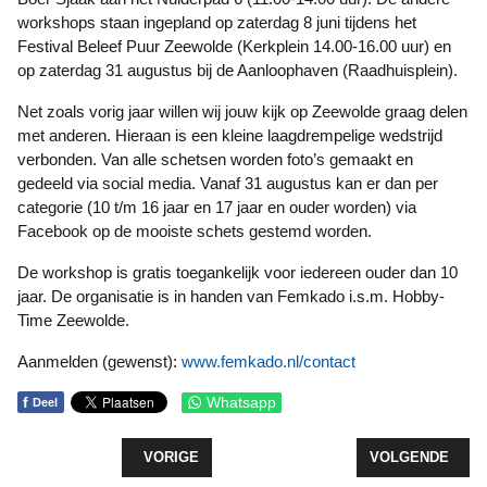
workshops staan ingepland op zaterdag 8 juni tijdens het
Festival Beleef Puur Zeewolde (Kerkplein 14.00-16.00 uur) en
op zaterdag 31 augustus bij de Aanloophaven (Raadhuisplein).
Net zoals vorig jaar willen wij jouw kijk op Zeewolde graag delen
met anderen. Hieraan is een kleine laagdrempelige wedstrijd
verbonden. Van alle schetsen worden foto’s gemaakt en
gedeeld via social media. Vanaf 31 augustus kan er dan per
categorie (10 t/m 16 jaar en 17 jaar en ouder worden) via
Facebook op de mooiste schets gestemd worden.
De workshop is gratis toegankelijk voor iedereen ouder dan 10
jaar. De organisatie is in handen van Femkado i.s.m. Hobby-
Time Zeewolde.
Aanmelden (gewenst):
www.femkado.nl/contact
f
Whatsapp
Deel
VORIG ARTIKEL: BEWONERS COLORIET BEZOEK
VOLGENDE ARTI
VORIGE
VOLGENDE