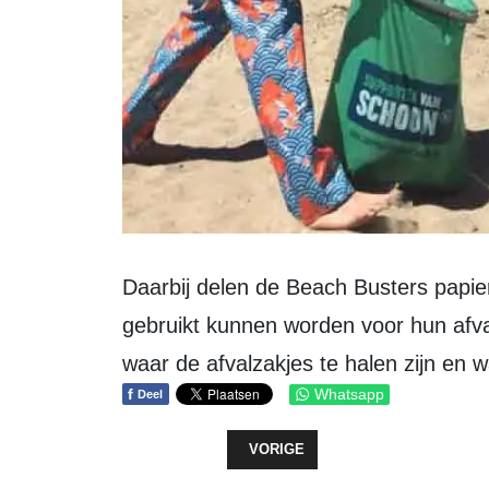
Daarbij delen de Beach Busters papier
gebruikt kunnen worden voor hun afva
waar de afvalzakjes te halen zijn en
f
Whatsapp
Deel
VORIG ARTIKEL: PROGRAMMA ZO
VORIGE