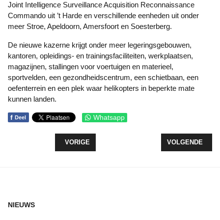
Joint Intelligence Surveillance Acquisition Reconnaissance
Commando uit ’t Harde en verschillende eenheden uit onder
meer Stroe, Apeldoorn, Amersfoort en Soesterberg.
De nieuwe kazerne krijgt onder meer legeringsgebouwen,
kantoren, opleidings- en trainingsfaciliteiten, werkplaatsen,
magazijnen, stallingen voor voertuigen en materieel,
sportvelden, een gezondheidscentrum, een schietbaan, een
oefenterrein en een plek waar helikopters in beperkte mate
kunnen landen.
f
Whatsapp
Deel
VORIG ARTIKEL: WAAROM STAAN WINDMOLENS SO
VOLGENDE ARTI
VORIGE
VOLGENDE
NIEUWS