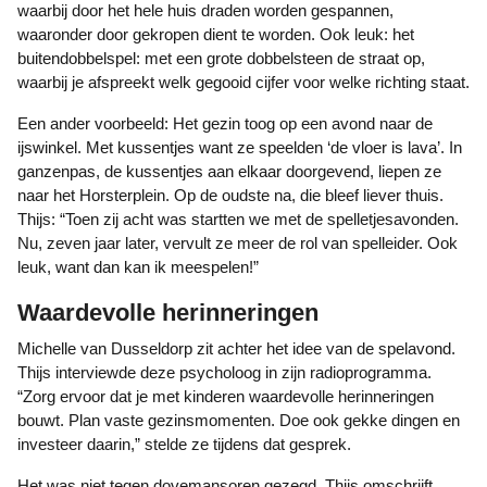
waarbij door het hele huis draden worden gespannen,
waaronder door gekropen dient te worden. Ook leuk: het
buitendobbelspel: met een grote dobbelsteen de straat op,
waarbij je afspreekt welk gegooid cijfer voor welke richting staat.
Een ander voorbeeld: Het gezin toog op een avond naar de
ijswinkel. Met kussentjes want ze speelden ‘de vloer is lava’. In
ganzenpas, de kussentjes aan elkaar doorgevend, liepen ze
naar het Horsterplein. Op de oudste na, die bleef liever thuis.
Thijs: “Toen zij acht was startten we met de spelletjesavonden.
Nu, zeven jaar later, vervult ze meer de rol van spelleider. Ook
leuk, want dan kan ik meespelen!”
Waardevolle herinneringen
Michelle van Dusseldorp zit achter het idee van de spelavond.
Thijs interviewde deze psycholoog in zijn radioprogramma.
“Zorg ervoor dat je met kinderen waardevolle herinneringen
bouwt. Plan vaste gezinsmomenten. Doe ook gekke dingen en
investeer daarin,” stelde ze tijdens dat gesprek.
Het was niet tegen dovemansoren gezegd. Thijs omschrijft