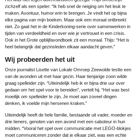
zichzelf als een speler: “Ik heb snel de neiging om het leuk te
maken. Avontuur, humor erin te brengen. Je vindt het op bijna
elke pagina van mijn boeken. Maar ook een moraal ontbreekt
niet. Zo gaat het in de Kinderkoning-serie over samenwerken in
tijden van verdeeldheid en over wie je vertrouwt in een crisis.
Ook in het Grote opblijfavondboek zit een moraal. Thijs: “Het is
heel belangrijk dat gezinsleden elkaar aandacht geven.”
Wij probeerden het uit
Onze journalist Lisette van Lokale Omroep Zeewolde testte een
van de avonden uit met haar gezin. Haar tienjarige zoon wilde
graag spelleider zijn. “Uiteindelijk heb ik er bijna drie uur over
gedaan om het spel voor te bereiden”, vertelt hij. “Het was best
moeilijk om spelleider te zijn. Je moet aan zoveel dingen
denken, ik voelde mijn hersenen kraken.”
Uiteindelijk heeft de hele familie, bestaande uit vader, moeder en
drie tieners, genoten van een avond met een saboteur in hun
midden. “Vooral het spel over communicatie met LEGO-blokjes
moet communiceren zonder dat je elkaar ziet, was een echte