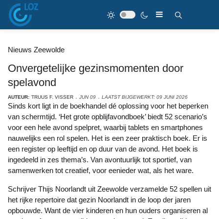
Nieuws Zeewolde
Onvergetelijke gezinsmomenten door
spelavond
AUTEUR:
TRUUS F. VISSER
JUN 09
LAATST BIJGEWERKT: 09 JUNI 2026
Sinds kort ligt in de boekhandel dé oplossing voor het beperken
van schermtijd. ‘Het grote opblijfavondboek’ biedt 52 scenario’s
voor een hele avond spelpret, waarbij tablets en smartphones
nauwelijks een rol spelen. Het is een zeer praktisch boek. Er is
een register op leeftijd en op duur van de avond. Het boek is
ingedeeld in zes thema’s. Van avontuurlijk tot sportief, van
samenwerken tot creatief, voor eenieder wat, als het ware.
Schrijver Thijs Noorlandt uit Zeewolde verzamelde 52 spellen uit
het rijke repertoire dat gezin Noorlandt in de loop der jaren
opbouwde. Want de vier kinderen en hun ouders organiseren al