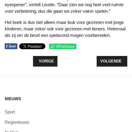
eyeopener”, vertelt Lisette. “Daar zien we nog heel veel ruimte
voor verbetering, dus die gaan we zeker vaker spelen.”
Het boek is dus niet alleen maar leuk voor gezinnen met jonge
kinderen, maar zeker ook voor gezinnen met tieners. Helemaal
als zij om de beurt een spelavond mogen voorbereiden.
f
Whatsapp
Deel
VORIG ARTIKEL: DE MEGAKAZERNE AAN DE SPI
VOLGENDE ARTI
VORIGE
VOLGENDE
NIEUWS
Sport
Regionieuws