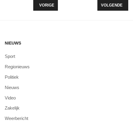
VORIG ARTIKEL: JEU DE BOULES CLINIC IN ZEE
VOLGENDE ARTI
VORIGE
VOLGENDE
NIEUWS
Sport
Regionieuws
Politiek
Nieuws
Video
Zakelijk
Weerbericht