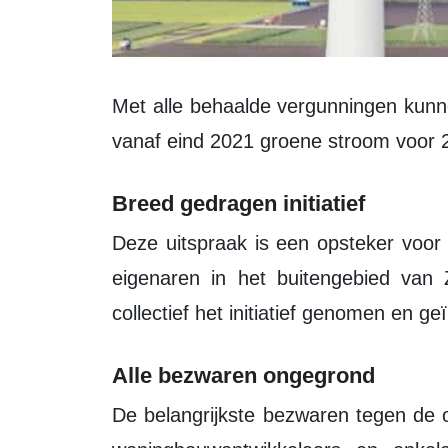
Met alle behaalde vergunningen kunnen nu 91 turbines gerealiseerd worden, die
vanaf eind 2021 groene stroom voor
Breed gedragen initiatief
Deze uitspraak is een opsteker voor alle bewoners, grondeigenaren en turbine-
eigenaren in het buitengebied van 
collectief het initiatief genomen en ge
Alle bezwaren ongegrond
De belangrijkste bezwaren tegen de ontwikkeling van het windpark kwamen van