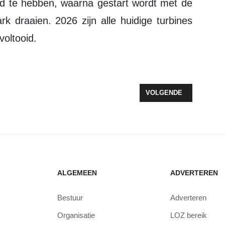
d te hebben, waarna gestart wordt met de
rk draaien. 2026 zijn alle huidige turbines
voltooid.
 ONTVANG JE LOON
VOLGENDE ARTIKEL: VU
VOLGENDE
ALGEMEEN
ADVERTEREN
Bestuur
Adverteren
Organisatie
LOZ bereik