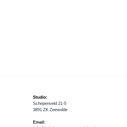
URWERK, CARBID EN VREUGDEVUREN, WAT WEL EN WAT NIET?
Studio:
Schepenveld 21-5
3891 ZK Zeewolde
Email: