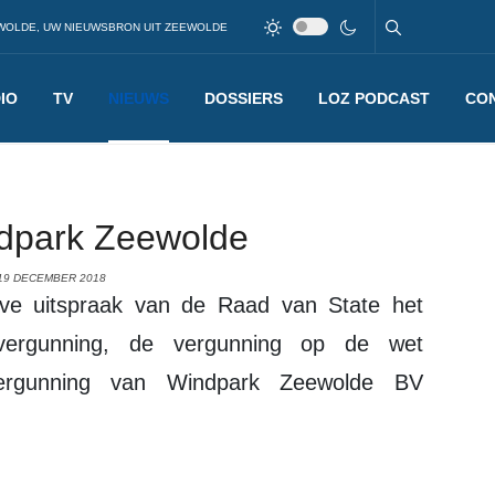
WOLDE, UW NIEUWSBRON UIT ZEEWOLDE
IO
TV
NIEUWS
DOSSIERS
LOZ PODCAST
CO
ndpark Zeewolde
19 DECEMBER 2018
gsvergunning, de vergunning op de wet
vergunning van Windpark Zeewolde BV