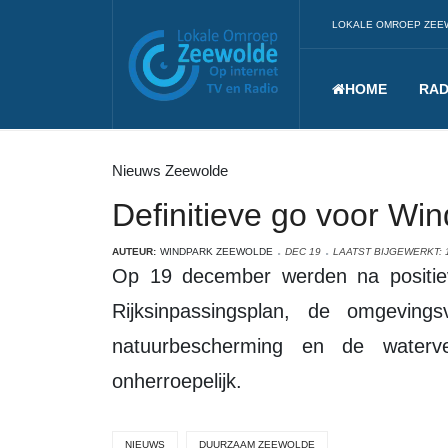
LOKALE OMROEP ZEE
HOME
RAD
Nieuws Zeewolde
Definitieve go voor Wi
AUTEUR:
WINDPARK ZEEWOLDE
DEC 19
LAATST BIJGEWERKT: 
Op 19 december werden na positieve uitspraak van de Raad van State het
Rijksinpassingsplan, de omgevin
natuurbescherming en de water
onherroepelijk.
NIEUWS
DUURZAAM ZEEWOLDE