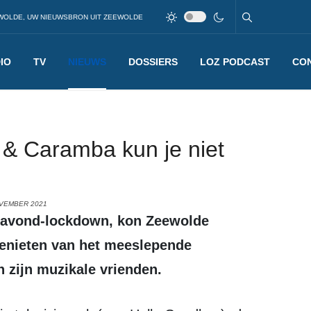
WOLDE, UW NIEUWSBRON UIT ZEEWOLDE
IO
TV
NIEUWS
DOSSIERS
LOZ PODCAST
CO
n & Caramba kun je niet
OVEMBER 2021
genieten van het meeslepende
n zijn muzikale vrienden.