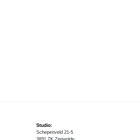
LLEGAAL VUURWERK AANGETROFFEN
Studio:
Schepenveld 21-5
3891 ZK Zeewolde