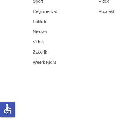
Sport
Video
Regionieuws
Podcast
Politiek
Nieuws
Video
Zakelijk
Weerbericht
accessible