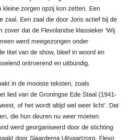
n kleine zorgen opzij kon zetten. Een
e zaal. Een zaal die door Joris actief bij de
 zover dat de Flevolandse klassieker ‘Wij
iedereen werd meegezongen onder
de titel van de show, bleef in woord en
selend ontroerend en uitbundig.
het lied van de Groningse Ede Staal (1941-
est, of het wordt altijd wel weer licht’. Dat
pen, die hun deuren nu weer moeten
vond werd georganiseerd door de stichting
aakt door Sjaardema Uitvaartzorg, Flevo