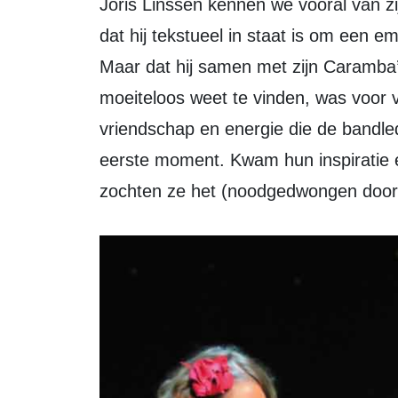
Joris Linssen kennen we vooral van zijn televisiewerk (o.a. Hello Goodbye), dus
dat hij tekstueel in staat is om een e
Maar dat hij samen met zijn Caramba
moeiteloos weet te vinden, was voor 
vriendschap en energie die de bandled
eerste moment. Kwam hun inspiratie e
zochten ze het (noodgedwongen door c