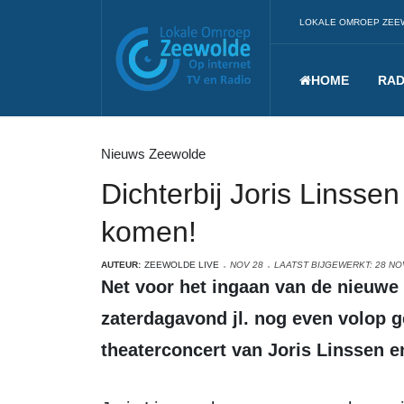
LOKALE OMROEP ZEE
HOME
RAD
Nieuws Zeewolde
Dichterbij Joris Linsse
komen!
AUTEUR:
ZEEWOLDE LIVE
NOV 28
LAATST BIJGEWERKT: 28 N
Net voor het ingaan van de nieuwe avond-lockdown, kon Zeewolde
zaterdagavond jl. nog even volop 
theaterconcert van Joris Linssen e