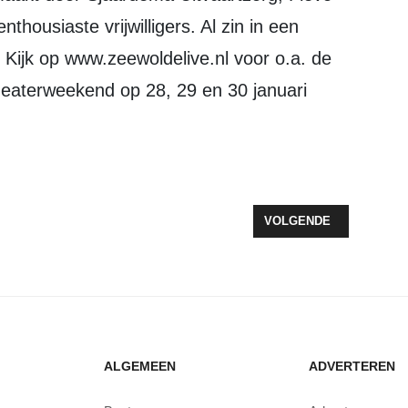
housiaste vrijwilligers. Al zin in een
 Kijk op www.zeewoldelive.nl voor o.a. de
Theaterweekend op 28, 29 en 30 januari
RKBORDJES UITGEREIKT AAN EDUCATIEBOEREN
VOLGENDE ARTIKEL: I
VOLGENDE
ALGEMEEN
ADVERTEREN