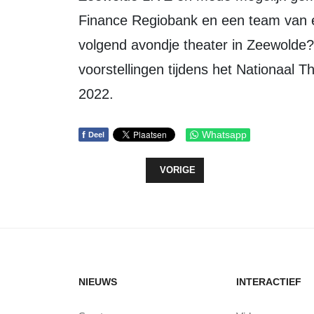
Finance Regiobank en een team van ent
volgend avondje theater in Zeewolde?
voorstellingen tijdens het Nationaal 
2022.
f
Whatsapp
Deel
VORIG ARTIKEL: EERSTE KEURME
VORIGE
NIEUWS
INTERACTIEF