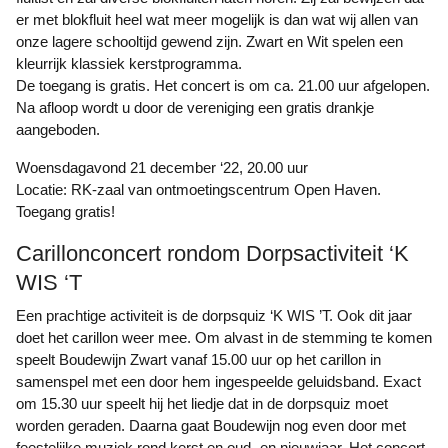
er met blokfluit heel wat meer mogelijk is dan wat wij allen van
onze lagere schooltijd gewend zijn. Zwart en Wit spelen een
kleurrijk klassiek kerstprogramma.
De toegang is gratis. Het concert is om ca. 21.00 uur afgelopen.
Na afloop wordt u door de vereniging een gratis drankje
aangeboden.
Woensdagavond 21 december ‘22, 20.00 uur
Locatie: RK-zaal van ontmoetingscentrum Open Haven.
Toegang gratis!
Carillonconcert rondom Dorpsactiviteit ‘K
WIS ‘T
Een prachtige activiteit is de dorpsquiz ‘K WIS ’T. Ook dit jaar
doet het carillon weer mee. Om alvast in de stemming te komen
speelt Boudewijn Zwart vanaf 15.00 uur op het carillon in
samenspel met een door hem ingespeelde geluidsband. Exact
om 15.30 uur speelt hij het liedje dat in de dorpsquiz moet
worden geraden. Daarna gaat Boudewijn nog even door met
feestelijke muziek rond kerst en oud- en nieuwjaar. Het concert