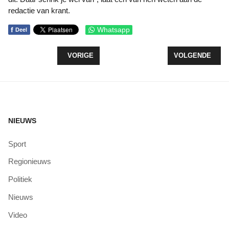
redactie van krant.
f
Whatsapp
Deel
VORIG ARTIKEL: OEKRAÏNERS AAN DE STAMPPOT
VOLGENDE ARTI
VORIGE
VOLGENDE
NIEUWS
Sport
Regionieuws
Politiek
Nieuws
Video