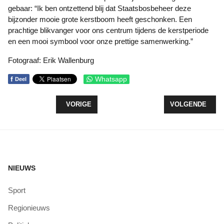
gebaar: “Ik ben ontzettend blij dat Staatsbosbeheer deze
bijzonder mooie grote kerstboom heeft geschonken. Een
prachtige blikvanger voor ons centrum tijdens de kerstperiode
en een mooi symbool voor onze prettige samenwerking.”
Fotograaf: Erik Wallenburg
f
Whatsapp
Deel
VORIG ARTIKEL: EACH ONE TEACH ONE START 
VOLGENDE ARTIK
VORIGE
VOLGENDE
NIEUWS
Sport
Regionieuws