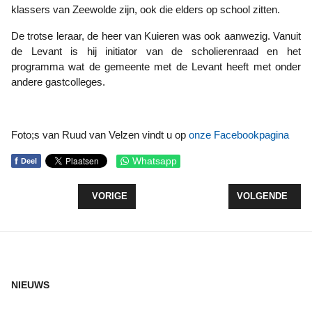
klassers van Zeewolde zijn, ook die elders op school zitten.
De trotse leraar, de heer van Kuieren was ook aanwezig. Vanuit
de Levant is hij initiator van de scholierenraad en het
programma wat de gemeente met de Levant heeft met onder
andere gastcolleges.
Foto;s van Ruud van Velzen vindt u op
onze Facebookpagina
f
Whatsapp
Deel
VORIG ARTIKEL: ORANJE FONDS: ‘STEL NLDOET-A
VOLGENDE ARTIK
VORIGE
VOLGENDE
NIEUWS