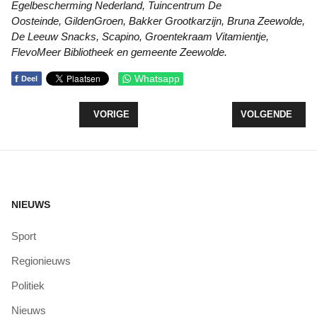
Egelbescherming Nederland, Tuincentrum De
Oosteinde, GildenGroen, Bakker Grootkarzijn, Bruna Zeewolde,
De Leeuw Snacks, Scapino, Groentekraam Vitamientje,
FlevoMeer Bibliotheek en gemeente Zeewolde.
f
Whatsapp
Deel
VORIG ARTIKEL: KINDERSLEUTELS VOOR BUURT
VOLGENDE ARTI
VORIGE
VOLGENDE
NIEUWS
Sport
Regionieuws
Politiek
Nieuws