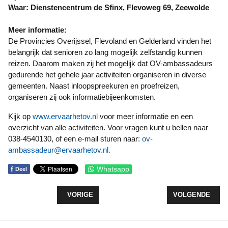
Waar: Dienstencentrum de Sfinx, Flevoweg 69, Zeewolde
Meer informatie:
De Provincies Overijssel, Flevoland en Gelderland vinden het
belangrijk dat senioren zo lang mogelijk zelfstandig kunnen
reizen. Daarom maken zij het mogelijk dat OV-ambassadeurs
gedurende het gehele jaar activiteiten organiseren in diverse
gemeenten. Naast inloopspreekuren en proefreizen,
organiseren zij ook informatiebijeenkomsten.
Kijk op
www.ervaarhetov.nl
voor meer informatie en een
overzicht van alle activiteiten. Voor vragen kunt u bellen naar
038-4540130, of een e-mail sturen naar:
ov-
ambassadeur@ervaarhetov.nl
.
f
Whatsapp
Deel
VORIG ARTIKEL: HAMBURGERFEEST BIJ COLORIET
VOLGENDE ARTI
VORIGE
VOLGENDE