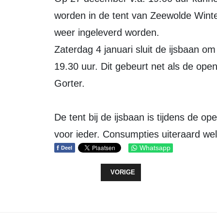
worden in de tent van Zeewolde Wint
weer ingeleverd worden.
Zaterdag 4 januari sluit de ijsbaan om 
19.30 uur. Dit gebeurt net als de ope
Gorter.
De tent bij de ijsbaan is tijdens de op
voor ieder. Consumpties uiteraard wel
f
Whatsapp
Deel
VORIG ARTIKEL: ERVAAR HET OP
VORIGE