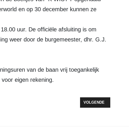
erworld en op 30 december kunnen ze
18.00 uur. De officiële afsluiting is om
ning weer door de burgemeester, dhr. G.J.
eningsuren van de baan vrij toegankelijk
 voor eigen rekening.
ENBAAR VERVOER!
VOLGENDE ARTIKEL: 1
VOLGENDE