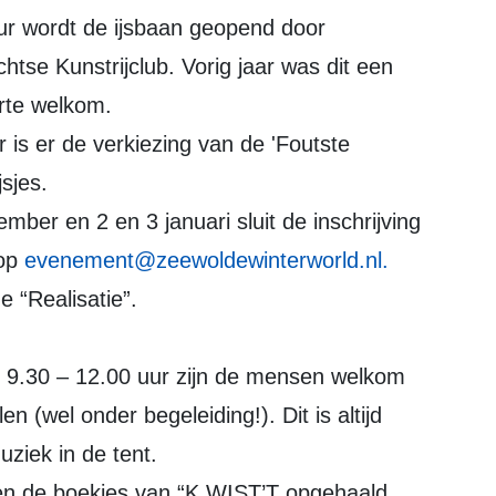
r wordt de ijsbaan geopend door
tse Kunstrijclub. Vorig jaar was dit een
arte welkom.
is er de verkiezing van de 'Foutste
jsjes.
mber en 2 en 3 januari sluit de inschrijving
 op
evenement@zeewoldewinterworld.nl
.
e “Realisatie”.
 9.30 – 12.00 uur zijn de mensen welkom
len (wel onder begeleiding!). Dit is altijd
uziek in de tent.
en de boekjes van “K WIST’T opgehaald