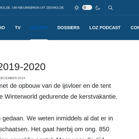
WOLDE, UW NIEUWSBRON UIT ZEEWOLDE
IO
TV
NIEUWS
DOSSIERS
LOZ PODCAST
CO
 2019-2020
 DECEMBER 2019
t de opbouw van de ijsvloer en de tent
e Winterworld gedurende de kerstvakantie.
en gedaan. We weten inmiddels al dat er in
chaatsen. Het gaat hierbij om ong. 850