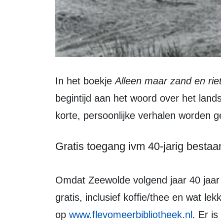
In het boekje
Alleen maar zand en rie
begintijd aan het woord over het lan
korte, persoonlijke verhalen worden ge
Gratis toegang ivm 40-jarig bestaa
Omdat Zeewolde volgend jaar 40 jaar bestaat is de toegang voor iedereen
gratis, inclusief koffie/thee en wat le
op
www.flevomeerbibliotheek.nl
. Er i