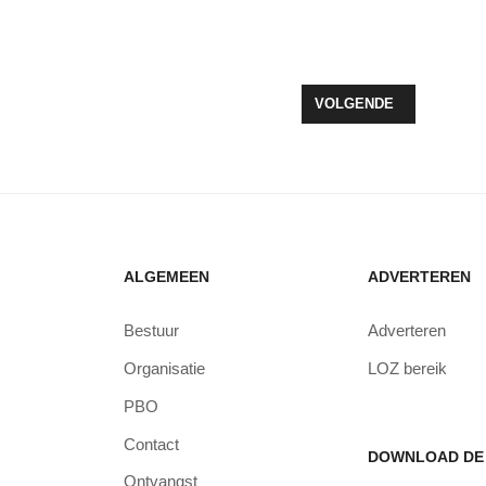
ELS IN FLEVOMEER BIBLIOTHEEK ZEEWOLDE
VOLGENDE ARTIKEL: PA
VOLGENDE
ALGEMEEN
ADVERTEREN
Bestuur
Adverteren
Organisatie
LOZ bereik
PBO
Contact
DOWNLOAD DE 
Ontvangst