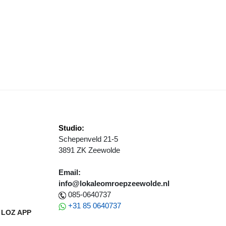
DDENSTOELENACTIVITEITEN BIJ IVN ZEEWOLDE
Studio:
Schepenveld 21-5
3891 ZK Zeewolde
Email:
info@lokaleomroepzeewolde.nl
085-0640737
+31 85 0640737
LOZ APP