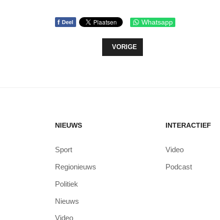
f
Whatsapp
Deel
VORIG ARTIKEL: WORKSHOP BLOX
VORIGE
NIEUWS
INTERACTIEF
Sport
Video
Regionieuws
Podcast
Politiek
Nieuws
Video