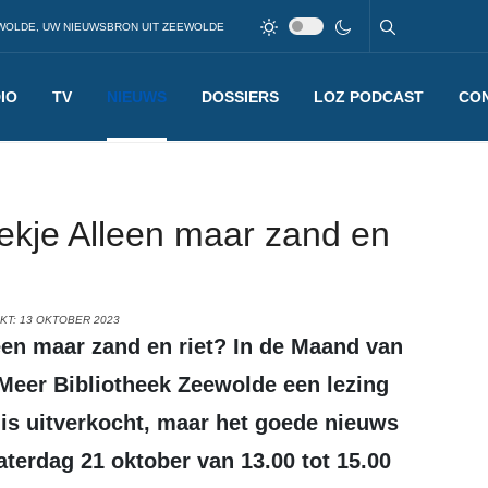
WOLDE, UW NIEUWSBRON UIT ZEEWOLDE
IO
TV
NIEUWS
DOSSIERS
LOZ PODCAST
CO
ekje Alleen maar zand en
KT: 13 OKTOBER 2023
een maar zand en riet?
In de Maand van
Meer Bibliotheek Zeewolde een lezing
 is uitverkocht, maar het goede nieuws
aterdag 21 oktober van 13.00 tot 15.00