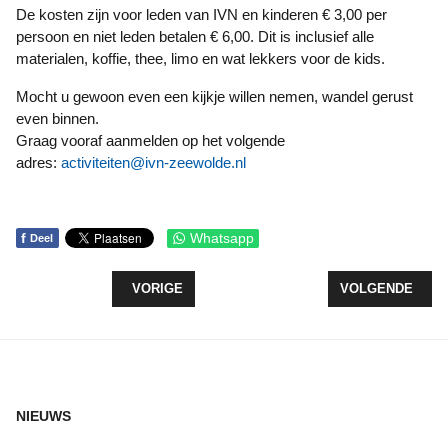
De kosten zijn voor leden van IVN en kinderen € 3,00 per
persoon en niet leden betalen € 6,00. Dit is inclusief alle
materialen, koffie, thee, limo en wat lekkers voor de kids.
Mocht u gewoon even een kijkje willen nemen, wandel gerust
even binnen.
Graag vooraf aanmelden op het volgende
adres:
activiteiten@ivn-zeewolde.nl
f
Whatsapp
Deel
VORIG ARTIKEL: EXTRA LEZING RONDOM BOEKJE
VOLGENDE ARTI
VORIGE
VOLGENDE
NIEUWS