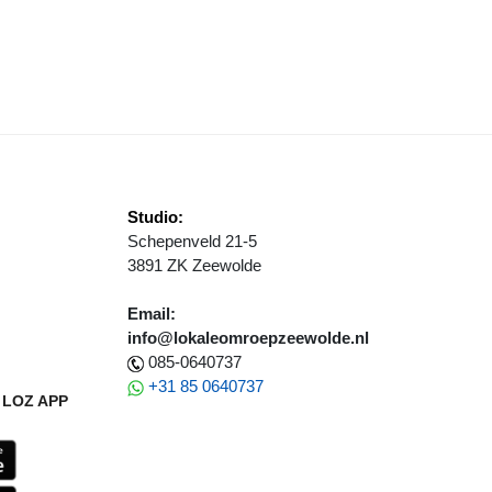
ERLINGEN 'DE TOERMALIJN' DOEN OP DE FIETS EVEN NIETS
Studio:
Schepenveld 21-5
3891 ZK Zeewolde
Email:
info@lokaleomroepzeewolde.nl
085-0640737
+31 85 0640737
LOZ APP