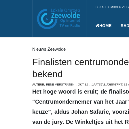
LOKALE OMROEP ZEE
HOME
RAD
Nieuws Zeewolde
Finalisten centrumonde
bekend
AUTEUR:
RENE VERSTRATEN
OKT 31
LAATST BIJGEWERKT: 31
Het hoge woord is eruit; de finalisten in de strijd om de titel
“Centrumondernemer van het Jaar”
keuze”, aldus Johan Safaric, voorzi
van de jury. De Winkeltjes uit het 