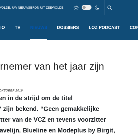
WOLDE, UW NIEUWSBRON UIT ZEEWOLDE
IO
TV
NIEUWS
DOSSIERS
LOZ PODCAST
CO
rnemer van het jaar zijn
 OKTOBER 2019
 zijn bekend. “Geen gemakkelijke
tter van de VCZ en tevens voorzitter
Ravelijn, Blueline en Modeplus by Birgit,