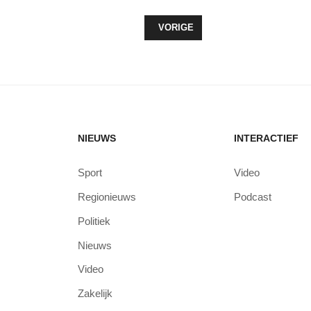
VORIG ARTIKEL: PETITIE TEGEN 
VORIGE
NIEUWS
INTERACTIEF
Sport
Video
Regionieuws
Podcast
Politiek
Nieuws
Video
Zakelijk