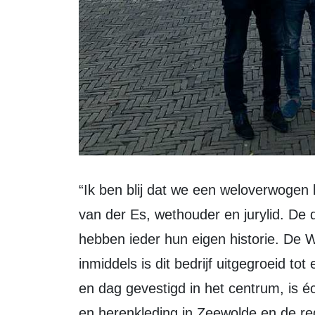
“Ik ben blij dat we een weloverwogen keuze hebben kunnen maken”, zegt Wim
van der Es, wethouder en jurylid. De dr
hebben ieder hun eigen historie. De Wi
inmiddels is dit bedrijf uitgegroeid tot
en dag gevestigd in het centrum, is 
en herenkleding in Zeewolde en de reg