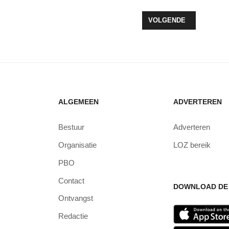
ZONNEPARK RUIM 1000 KEER GETEKEND
VOLGENDE ARTIKEL: LE
VOLGENDE
ALGEMEEN
ADVERTEREN
Bestuur
Adverteren
Organisatie
LOZ bereik
PBO
Contact
DOWNLOAD DE 
Ontvangst
Redactie