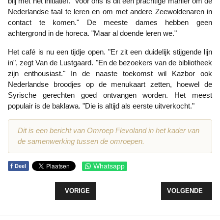
blij met het initiatief. "Voor ons is dit een prachtige manier om de
Nederlandse taal te leren en om met andere Zeewoldenaren in
contact te komen." De meeste dames hebben geen
achtergrond in de horeca. "Maar al doende leren we."
Het café is nu een tijdje open. "Er zit een duidelijk stijgende lijn
in", zegt Van de Lustgaard. "En de bezoekers van de bibliotheek
zijn enthousiast." In de naaste toekomst wil Kazbor ook
Nederlandse broodjes op de menukaart zetten, hoewel de
Syrische gerechten goed ontvangen worden. Het meest
populair is de baklawa. "Die is altijd als eerste uitverkocht."
Dit is een bericht van Omroep Flevoland in het kader van
de samenwerking tussen de omroepen.
f
Whatsapp
Deel
VORIG ARTIKEL: EEN NIEUW GELUID BIJ DE LO
VOLGENDE ARTI
VORIGE
VOLGENDE