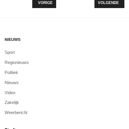
VORIG ARTIKEL: STICHTING ENDURANCE ONTVAN
VOLGENDE ARTI
VORIGE
VOLGENDE
NIEUWS
Sport
Regionieuws
Politiek
Nieuws
Video
Zakelijk
Weerbericht