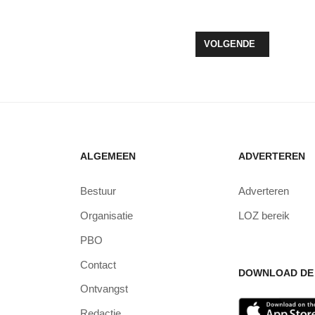
EN BIJ IVN
VOLGENDE ARTIKEL: T
VOLGENDE
ALGEMEEN
ADVERTEREN
Bestuur
Adverteren
Organisatie
LOZ bereik
PBO
Contact
DOWNLOAD DE 
Ontvangst
Redactie