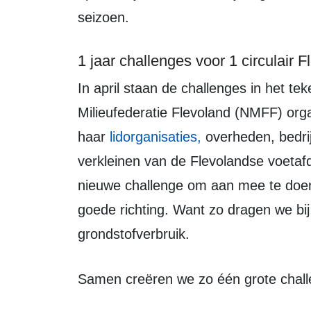
seizoen.
1 jaar challenges voor 1 circulair 
In april staan de challenges in het teken van ‘duurzaam voedsel’. Natuur en
Milieufederatie Flevoland (NMFF) or
haar
lidorganisaties,
overheden, bedrij
verkleinen van de
Flevolandse
voetafd
nieuwe
challenge
om aan mee te doen
goede richting. Want zo dragen we bi
grondstofverbruik.
Samen creëren we zo één grote
chal