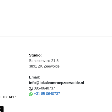
OERMALIJN WINT DE GROTE VERKEERSQUIZ
Studio:
Schepenveld 21-5
3891 ZK Zeewolde
Email:
info@lokaleomroepzeewolde.nl
085-0640737
+31 85 0640737
LOZ APP