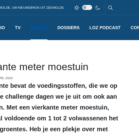
WOLDE, UW NIEUWSBRON UIT ZEEWOLDE
IO
TV
NIEUWS
DOSSIERS
LOZ PODCAST
CO
kante meter moestuin
RIL 2024
lente bevat de voedingsstoffen, die we op
e challenge dagen we je uit om ook aan
in. Met een vierkante meter moestuin,
al voldoende om 1 tot 2 volwassenen het
 groentes. Heb je een plekje over met