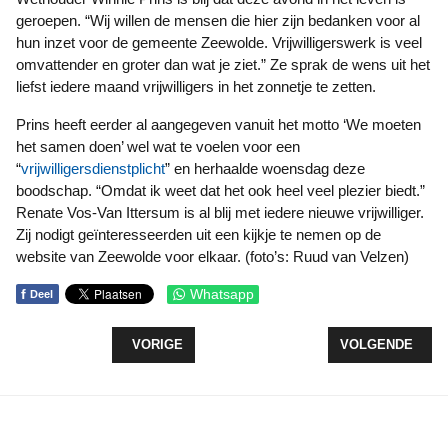
geroepen. “Wij willen de mensen die hier zijn bedanken voor al
hun inzet voor de gemeente Zeewolde. Vrijwilligerswerk is veel
omvattender en groter dan wat je ziet.” Ze sprak de wens uit het
liefst iedere maand vrijwilligers in het zonnetje te zetten.
Prins heeft eerder al aangegeven vanuit het motto ‘We moeten
het samen doen’ wel wat te voelen voor een
“
vrijwilligersdienstplicht
” en herhaalde woensdag deze
boodschap. “Omdat ik weet dat het ook heel veel plezier biedt.”
Renate Vos-Van Ittersum is al blij met iedere nieuwe vrijwilliger.
Zij nodigt geïnteresseerden uit een kijkje te nemen op de
website van Zeewolde voor elkaar. (foto’s: Ruud van Velzen)
f
Whatsapp
Deel
VORIG ARTIKEL: AFTRAP VERRICHT VAN PROJEC
VOLGENDE ARTI
VORIGE
VOLGENDE