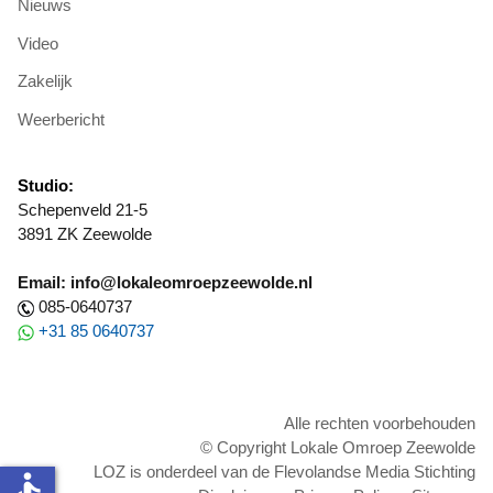
Nieuws
Video
Zakelijk
Weerbericht
Studio:
Schepenveld 21-5
3891 ZK Zeewolde
Email: info@lokaleomroepzeewolde.nl
085-0640737
+31 85 0640737
Alle rechten voorbehouden
© Copyright Lokale Omroep Zeewolde
LOZ is onderdeel van de Flevolandse Media Stichting
accessible