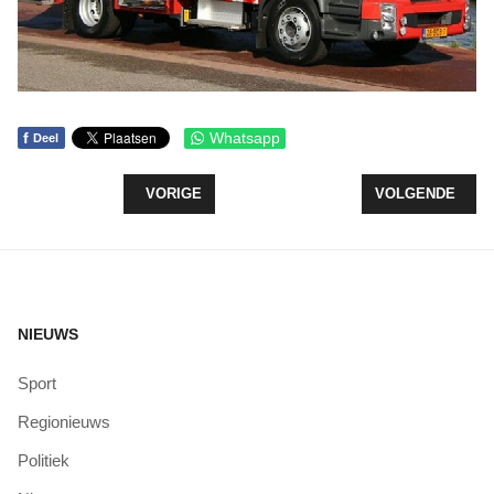
f
Whatsapp
Deel
VORIG ARTIKEL: VAN ZTOTZ TOCHT NA JAAR PA
VOLGENDE ARTIK
VORIGE
VOLGENDE
NIEUWS
Sport
Regionieuws
Politiek