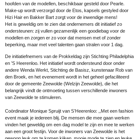
hoofden van de modellen, beschikbaar gesteld door Pearle.
Make-up wordt verzorgd door de Etos, kapsels gestyled door
Hizi Hair en Bakker Bart zorgt voor de inwendige mens!
Het is geweldig om te zien dat ondernemers dit initiatief zo
ondersteunen: zij vullen gezamenlijk een goodiebag voor de
modellen en zorgen er zo voor dat mensen met of zonder
beperking, maar met veel talenten gaan stralen voor 1 dag.
De initiatiefnemers van de Prokkeldag zijn Stichting Philadelphia
en ’S Heerenloo. Het initiatief wordt ondersteund door onder
andere Wenda Werkt, Stichting de Basisz, kunstenaar Rob van
den Broek, en het evenement wordt in het geheel gefaciliteerd
door de gemeente Zeewolde (Welzijn Zeewolde), die het
belangrijk vindt de ontmoeting tussen verschillende inwoners
van Zeewolde te stimuleren.
Coördinator Monique Spruijt van S’Heerenloo: ,,Met een fashion
event maak je iedereen blij. De mensen die mee gaan werken
vinden het geweldig om een dag model te zijn en mee te werken
aan een groot festijn. Voor de inwoners van Zeewolde is het
gewoon leuk om te komen kijken, mooie mode te zien en leuke