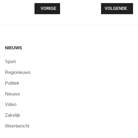
VORIG ARTIKEL: GOLFEN VOOR TIM 2019 MET OPB
VOLGENDE ARTI
VORIGE
VOLGENDE
NIEUWS
Sport
Regionieuws
Politiek
Nieuws
Video
Zakelijk
Weerbericht