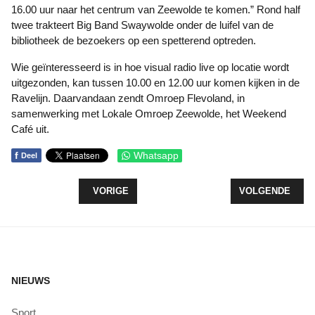
16.00 uur naar het centrum van Zeewolde te komen.” Rond half
twee trakteert Big Band Swaywolde onder de luifel van de
bibliotheek de bezoekers op een spetterend optreden.
Wie geïnteresseerd is in hoe visual radio live op locatie wordt
uitgezonden, kan tussen 10.00 en 12.00 uur komen kijken in de
Ravelijn. Daarvandaan zendt Omroep Flevoland, in
samenwerking met Lokale Omroep Zeewolde, het Weekend
Café uit.
f
Whatsapp
Deel
VORIG ARTIKEL: HERFST KNUTSELEN MET IVN Z
VOLGENDE ARTI
VORIGE
VOLGENDE
NIEUWS
Sport