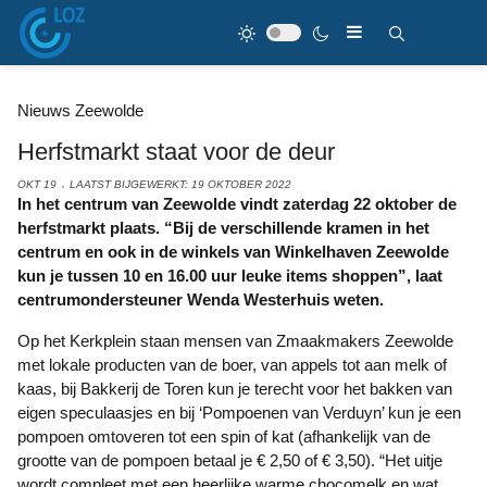
Nieuws Zeewolde
Herfstmarkt staat voor de deur
OKT 19
LAATST BIJGEWERKT: 19 OKTOBER 2022
In het centrum van Zeewolde vindt zaterdag 22 oktober de
herfstmarkt plaats. “Bij de verschillende kramen in het
centrum en ook in de winkels van Winkelhaven Zeewolde
kun je tussen 10 en 16.00 uur leuke items shoppen”, laat
centrumondersteuner Wenda Westerhuis weten.
Op het Kerkplein staan mensen van Zmaakmakers Zeewolde
met lokale producten van de boer, van appels tot aan melk of
kaas, bij Bakkerij de Toren kun je terecht voor het bakken van
eigen speculaasjes en bij ‘Pompoenen van Verduyn’ kun je een
pompoen omtoveren tot een spin of kat (afhankelijk van de
grootte van de pompoen betaal je € 2,50 of € 3,50). “Het uitje
wordt compleet met een heerlijke warme chocomelk en wat