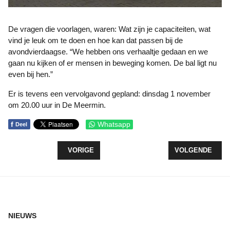
De vragen die voorlagen, waren: Wat zijn je capaciteiten, wat
vind je leuk om te doen en hoe kan dat passen bij de
avondvierdaagse. “We hebben ons verhaaltje gedaan en we
gaan nu kijken of er mensen in beweging komen. De bal ligt nu
even bij hen.”
Er is tevens een vervolgavond gepland: dinsdag 1 november
om 20.00 uur in De Meermin.
f
Whatsapp
Deel
VORIG ARTIKEL: HERFSTMARKT STAAT VOOR DE
VOLGENDE ARTI
VORIGE
VOLGENDE
NIEUWS