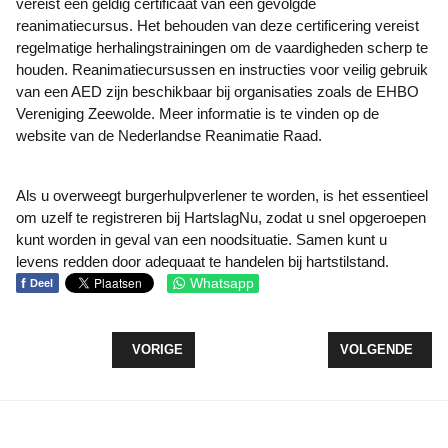
vereist een geldig certificaat van een gevolgde
reanimatiecursus. Het behouden van deze certificering vereist
regelmatige herhalingstrainingen om de vaardigheden scherp te
houden. Reanimatiecursussen en instructies voor veilig gebruik
van een AED zijn beschikbaar bij organisaties zoals de EHBO
Vereniging Zeewolde. Meer informatie is te vinden op de
website van de Nederlandse Reanimatie Raad.
Als u overweegt burgerhulpverlener te worden, is het essentieel
om uzelf te registreren bij HartslagNu, zodat u snel opgeroepen
kunt worden in geval van een noodsituatie. Samen kunt u
levens redden door adequaat te handelen bij hartstilstand.
f
Whatsapp
Deel
VORIG ARTIKEL: DUIK IN JE FAMILIEGESCHIEDEN
VOLGENDE ARTIK
VORIGE
VOLGENDE