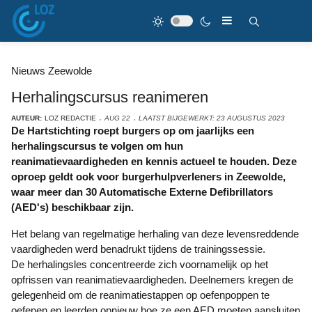
Nieuws Zeewolde
Herhalingscursus reanimeren
AUTEUR:
LOZ REDACTIE
AUG 22
LAATST BIJGEWERKT: 23 AUGUSTUS 2023
De Hartstichting roept burgers op om jaarlijks een
herhalingscursus te volgen om hun
reanimatievaardigheden en kennis actueel te houden. Deze
oproep geldt ook voor burgerhulpverleners in Zeewolde,
waar meer dan 30 Automatische Externe Defibrillators
(AED's) beschikbaar zijn.
Het belang van regelmatige herhaling van deze levensreddende
vaardigheden werd benadrukt tijdens de trainingssessie.
De herhalingsles concentreerde zich voornamelijk op het
opfrissen van
reanimatievaardigheden. Deelnemers kregen de
gelegenheid om de reanimatiestappen op oefenpoppen te
oefenen en leerden opnieuw hoe ze een AED moeten aansluiten