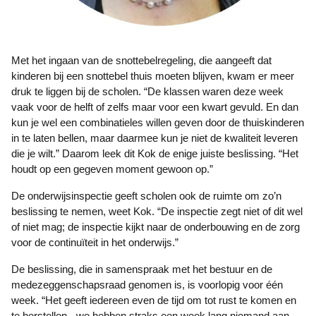
Met het ingaan van de snottebelregeling, die aangeeft dat
kinderen bij een snottebel thuis moeten blijven, kwam er meer
druk te liggen bij de scholen. “De klassen waren deze week
vaak voor de helft of zelfs maar voor een kwart gevuld. En dan
kun je wel een combinatieles willen geven door de thuiskinderen
in te laten bellen, maar daarmee kun je niet de kwaliteit leveren
die je wilt.” Daarom leek dit Kok de enige juiste beslissing. “Het
houdt op een gegeven moment gewoon op.”
De onderwijsinspectie geeft scholen ook de ruimte om zo’n
beslissing te nemen, weet Kok. “De inspectie zegt niet of dit wel
of niet mag; de inspectie kijkt naar de onderbouwing en de zorg
voor de continuïteit in het onderwijs.”
De beslissing, die in samenspraak met het bestuur en de
medezeggenschapsraad genomen is, is voorlopig voor één
week. “Het geeft iedereen even de tijd om tot rust te komen en
te herstellen - we hebben straks een week lang niemand aan