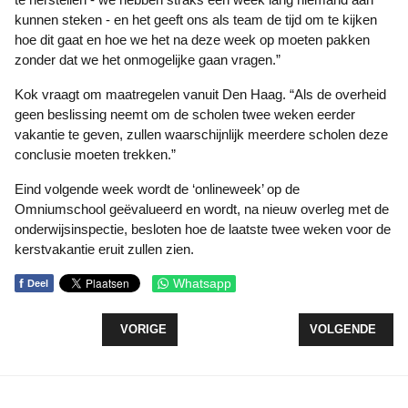
kunnen steken - en het geeft ons als team de tijd om te kijken
hoe dit gaat en hoe we het na deze week op moeten pakken
zonder dat we het onmogelijke gaan vragen.”
Kok vraagt om maatregelen vanuit Den Haag. “Als de overheid
geen beslissing neemt om de scholen twee weken eerder
vakantie te geven, zullen waarschijnlijk meerdere scholen deze
conclusie moeten trekken.”
Eind volgende week wordt de ‘onlineweek’ op de
Omniumschool geëvalueerd en wordt, na nieuw overleg met de
onderwijsinspectie, besloten hoe de laatste twee weken voor de
kerstvakantie eruit zullen zien.
f
Whatsapp
Deel
VORIG ARTIKEL: BRAND IN KACHELPIJP AAN DE
VOLGENDE ARTI
VORIGE
VOLGENDE