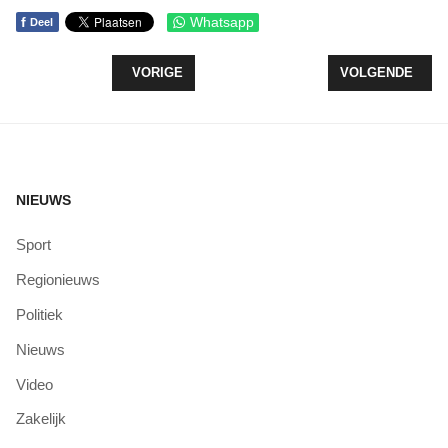
f
Whatsapp
Deel
VORIG ARTIKEL: VERNIEUWDE WEBSITE VOOR A
VOLGENDE ARTI
VORIGE
VOLGENDE
NIEUWS
Sport
Regionieuws
Politiek
Nieuws
Video
Zakelijk