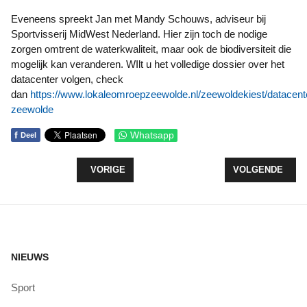
Eveneens spreekt Jan met Mandy Schouws, adviseur bij
Sportvisserij MidWest Nederland. Hier zijn toch de nodige
zorgen omtrent de waterkwaliteit, maar ook de biodiversiteit die
mogelijk kan veranderen. WIlt u het volledige dossier over het
datacenter volgen, check
dan
https://www.lokaleomroepzeewolde.nl/zeewoldekiest/datacent
zeewolde
f
Whatsapp
Deel
VORIG ARTIKEL: BOOM VAN HET JAAR STAAT NI
VOLGENDE ARTI
VORIGE
VOLGENDE
NIEUWS
Sport