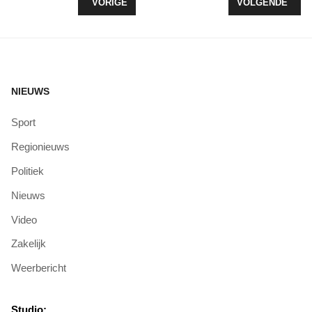
VORIG ARTIKEL: HORSTERPLEIN KOMT WEER TER
VOLGENDE ARTI
VORIGE
VOLGENDE
NIEUWS
Sport
Regionieuws
Politiek
Nieuws
Video
Zakelijk
Weerbericht
Studio: