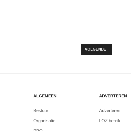
 VOOR DE AVONDVIERDAAGSE
VOLGENDE ARTIKEL: S
VOLGENDE
ALGEMEEN
ADVERTEREN
Bestuur
Adverteren
Organisatie
LOZ bereik
PBO