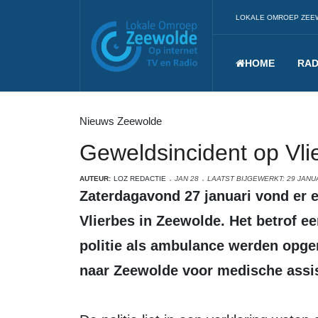
LOKALE OMROEP ZEE
HOME
RAD
Nieuws Zeewolde
Geweldsincident op Vli
AUTEUR:
LOZ REDACTIE
JAN 28
LAATST BIJGEWERKT: 29 JANU
Zaterdagavond 27 januari vond er een geweldsincident plaats aan de
Vlierbes in Zeewolde. Het betrof ee
politie als ambulance werden opg
naar Zeewolde voor medische assis