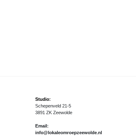
TRESS EN SPANNING ONDER BOEREN DOOR UITBREIDING ZOEKGEBI
Studio:
Schepenveld 21-5
3891 ZK Zeewolde
Email:
info@lokaleomroepzeewolde.nl