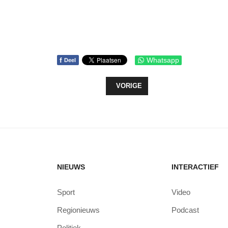
f
Whatsapp
Deel
VORIG ARTIKEL: VRIJWILLIGERS
VORIGE
NIEUWS
INTERACTIEF
Sport
Video
Regionieuws
Podcast
Politiek