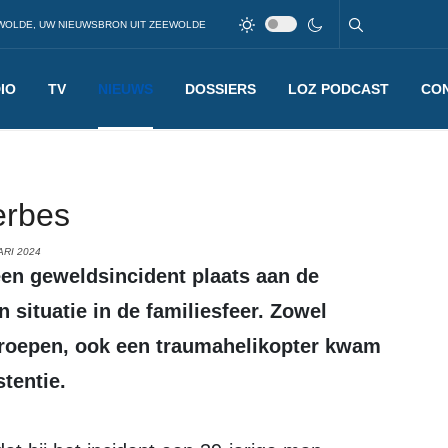
WOLDE, UW NIEUWSBRON UIT ZEEWOLDE
IO
TV
NIEUWS
DOSSIERS
LOZ PODCAST
CO
erbes
ARI 2024
n situatie in de familiesfeer. Zowel
eroepen, ook een traumahelikopter kwam
tentie.