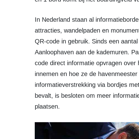
In Nederland staan al informatieborden met QR -code bij veel toeristische
attracties, wandelpaden en monument
QR-code in gebruik. Sinds een aanta
Aanloophaven aan de kademuren. Pa
code direct informatie opvragen over 
innemen en hoe ze de havenmeester
informatieverstrekking via bordjes 
bevalt, is besloten om meer informat
plaatsen.