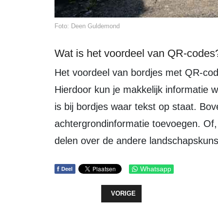
Foto: Deen Guldemond
Wat is het voordeel van QR-codes
Het voordeel van bordjes met QR-codes is dat ze verwijzen naar een website.
Hierdoor kun je makkelijk informatie w
is bij bordjes waar tekst op staat. B
achtergrondinformatie toevoegen. Of,
delen over de andere landschapskun
f
Whatsapp
Deel
VORIG ARTIKEL: GEMEENTE ZEE
VORIGE