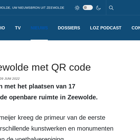
WOLDE, UW NIEUWSBRON UIT ZEEWOLDE
IO
TV
NIEUWS
DOSSIERS
LOZ PODCAST
CO
eewolde met QR code
09 JUNI 2022
de openbare ruimte in Zeewolde.
verschillende kunstwerken en monumenten
an de voetbalvereniging.