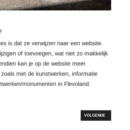
?
ijzigen of toevoegen, wat niet zo makkelijk
ovendien kan je op de website meer
 zoals met de kunstwerken, informatie
stwerken/monumenten in Flevoland.
WOLDE EN WOONPALET VERGEVEN GEVELTUINTJE
VOLGENDE ARTIKEL: JA
VOLGENDE