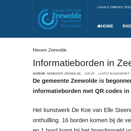
LOKALE OMROEP ZEE
HOME
RAD
Nieuws Zeewolde
Informatieborden in Z
AUTEUR:
GEMEENTE ZEEWOLDE
JUN 09
LAATST BIJGEWERKT: 
De gemeente Zeewolde is begonnen met het plaatsen van 17
informatieborden met QR codes in 
Het kunstwerk De Koe van Elle Steenmeijer kreeg de primeur van de eerste
onthullling. 16 borden komen bij de 
en 1 bord komt bij het boardingveld v