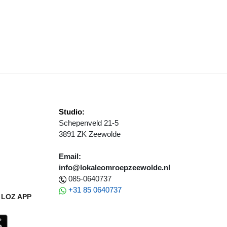
ERNIEUWBARE ENERGIE NOG DUURZAMER
Studio:
Schepenveld 21-5
3891 ZK Zeewolde
Email:
info@lokaleomroepzeewolde.nl
085-0640737
+31 85 0640737
LOZ APP