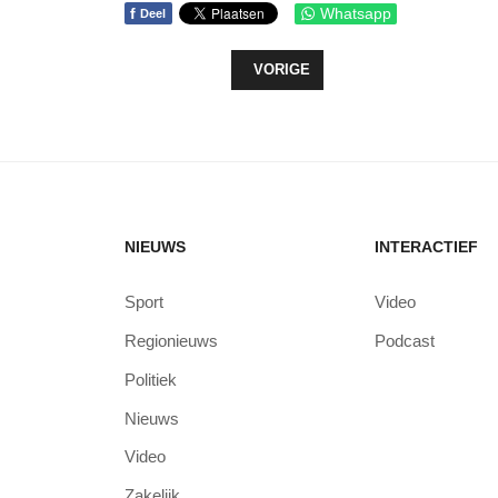
f
Whatsapp
Deel
VORIG ARTIKEL: BENEFOOD ACTIE
VORIGE
NIEUWS
INTERACTIEF
Sport
Video
Regionieuws
Podcast
Politiek
Nieuws
Video
Zakelijk