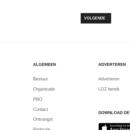
VOLGENDE ARTIKEL: H
VOLGENDE
ALGEMEEN
ADVERTEREN
Bestuur
Adverteren
Organisatie
LOZ bereik
PBO
Contact
DOWNLOAD DE 
Ontvangst
Redactie