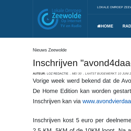
LOKALE OMROEP ZEE
HOME
RAD
Nieuws Zeewolde
Inschrijven "avond4daa
AUTEUR:
LOZ REDACTIE
MEI 30
LAATST BIJGEWERKT: 10 JUNI 
Vorige week werd bekend dat de Avond4daagse in een andere vorm door gaat.
De Home Edition kan worden gestart 
Inschrijven kan via
www.avondvierdaa
Inschrijven kost 5 euro per deelnemer. Met de app kan je zelf bepalen of je de
2,5 KM, 5KM of de 10KM loopt. Na aa