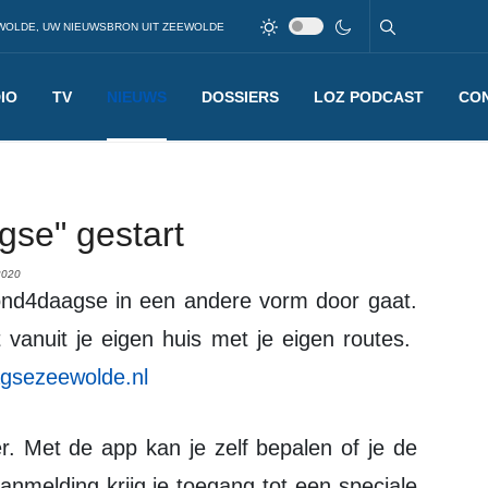
WOLDE, UW NIEUWSBRON UIT ZEEWOLDE
IO
TV
NIEUWS
DOSSIERS
LOZ PODCAST
CO
gse" gestart
2020
vanuit je eigen huis met je eigen routes.
gsezeewolde.nl
nmelding krijg je toegang tot een speciale