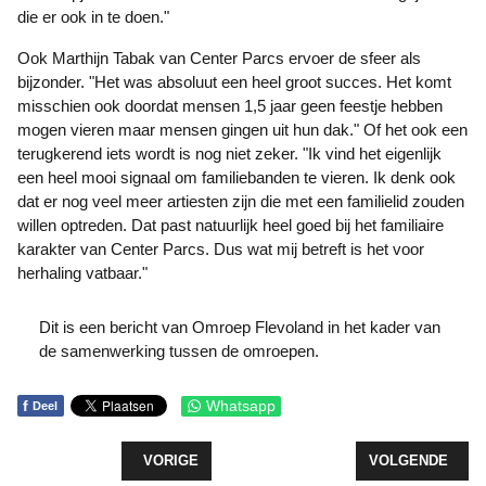
die er ook in te doen."
Ook Marthijn Tabak van Center Parcs ervoer de sfeer als
bijzonder. "Het was absoluut een heel groot succes. Het komt
misschien ook doordat mensen 1,5 jaar geen feestje hebben
mogen vieren maar mensen gingen uit hun dak." Of het ook een
terugkerend iets wordt is nog niet zeker. "Ik vind het eigenlijk
een heel mooi signaal om familiebanden te vieren. Ik denk ook
dat er nog veel meer artiesten zijn die met een familielid zouden
willen optreden. Dat past natuurlijk heel goed bij het familiaire
karakter van Center Parcs. Dus wat mij betreft is het voor
herhaling vatbaar."
Dit is een bericht van Omroep Flevoland in het kader van
de samenwerking tussen de omroepen.
f
Whatsapp
Deel
VORIG ARTIKEL: WANDELTOCHT TOON HERMANS 
VOLGENDE ARTI
VORIGE
VOLGENDE