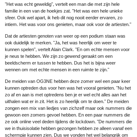
"Het was echt geweldig", vertelt een man die met zijn hele
familie in een van de hoekjes zat. "Het was een hele unieke
sfeer. Ook wel apart, ik heb dit nog nooit eerder ervaren, zo
intiem. Het was voor ons genieten, maar ook voor de artiesten."
Dat de artiesten genoten van weer op een podium staan was
ook duidelijk te merken. "Ja, het was heerlijk om weer te
kunnen spelen", vertelt Alain Clark. "En om echte mensen voor
je neus te hebben. We zijn zo gewend geraakt om een
beeldscherm er tussen te hebben. Dus het is bijna weer
wennen om met echte mensen in een ruimte te zijn."
De meiden van OG3NE hebben deze zomer wel een paar keer
kunnen optreden dus voor hen was het vooral genieten. "Nu het
zo af en aan is met optredens ben je er wel echt alles aan het
uithalen wat er in zit. Het is zo heerlijk om te doen." De meiden
zongen een mix van liedjes van zichzelf maar ook nummers die
gewoon een zomers gevoel hebben. En een paar nummers die
ze ook online veel deden tijdens de lockdown. "De nummers die
we in thuisisolatie hebben gezongen hebben ze alleen vanaf een
schermpje kunnen zien. Dus we vonden het wel belangrijk om