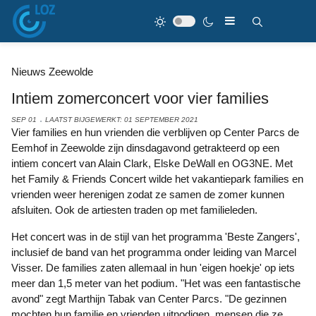
Nieuws Zeewolde
Intiem zomerconcert voor vier families
SEP 01
LAATST BIJGEWERKT: 01 SEPTEMBER 2021
Vier families en hun vrienden die verblijven op Center Parcs de
Eemhof in Zeewolde zijn dinsdagavond getrakteerd op een
intiem concert van Alain Clark, Elske DeWall en OG3NE. Met
het Family & Friends Concert wilde het vakantiepark families en
vrienden weer herenigen zodat ze samen de zomer kunnen
afsluiten. Ook de artiesten traden op met familieleden.
Het concert was in de stijl van het programma 'Beste Zangers',
inclusief de band van het programma onder leiding van Marcel
Visser. De families zaten allemaal in hun 'eigen hoekje' op iets
meer dan 1,5 meter van het podium. "Het was een fantastische
avond" zegt Marthijn Tabak van Center Parcs. "De gezinnen
mochten hun familie en vrienden uitnodigen, mensen die ze