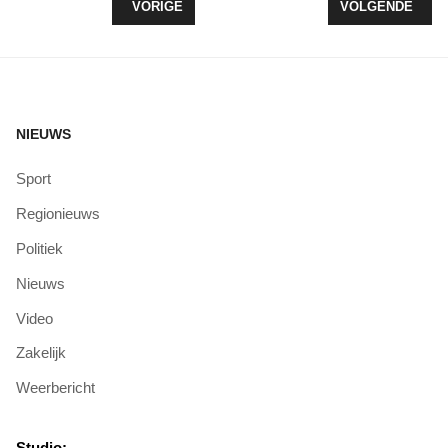
VORIG ARTIKEL: EEN PORTRET VAN GERRIT JA
VOLGENDE ARTI
VORIGE
VOLGENDE
NIEUWS
Sport
Regionieuws
Politiek
Nieuws
Video
Zakelijk
Weerbericht
Studio: