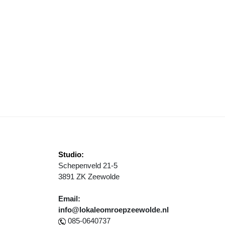
OLLEN EN BEVERS IN HET HORSTERWOLD
Studio:
Schepenveld 21-5
3891 ZK Zeewolde
Email:
info@lokaleomroepzeewolde.nl
085-0640737