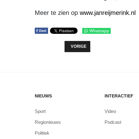
Meer te zien op
www.janreijmerink.nl
f
Whatsapp
Deel
VORIG ARTIKEL: KOMT ER OOIT E
VORIGE
NIEUWS
INTERACTIEF
Sport
Video
Regionieuws
Podcast
Politiek