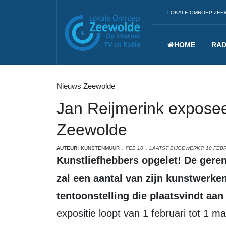
LOKALE OMROEP ZEE
HOME
RAD
Nieuws Zeewolde
Jan Reijmerink exposee
Zeewolde
AUTEUR:
KUNSTENMUUR
FEB 10
LAATST BIJGEWERKT: 10 FEB
Kunstliefhebbers opgelet! De gerenommeerde kunstenaar Jan Reijmerink
zal een aantal van zijn kunstwerke
tentoonstelling die plaatsvindt aa
expositie loopt van 1 februari tot 1 