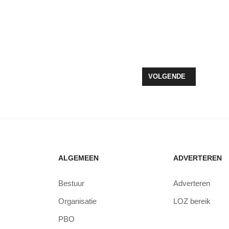
EN WATERPARK IN ZEEWOLDE?
VOLGENDE ARTIKEL: M
VOLGENDE
ALGEMEEN
ADVERTEREN
Bestuur
Adverteren
Organisatie
LOZ bereik
PBO