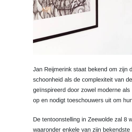
Jan Reijmerink staat bekend om zijn dynamische tekeningen die zowel de
schoonheid als de complexiteit van de
geïnspireerd door zowel moderne als 
op en nodigt toeschouwers uit om hun 
De tentoonstelling in Zeewolde zal 8 werken van Reijmerink omvatten,
waaronder enkele van zijn bekendste 