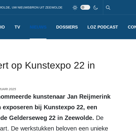
WOLDE, UW NIEUWSBRON UIT ZEEWOLDE
IO
TV
NIEUWS
DOSSIERS
LOZ PODCAST
CO
rt op Kunstexpo 22 in
RUARI 2025
n exposeren bij Kunstexpo 22, een
n de Gelderseweg 22 in Zeewolde.
De
maart. De werkstukken beloven een unieke