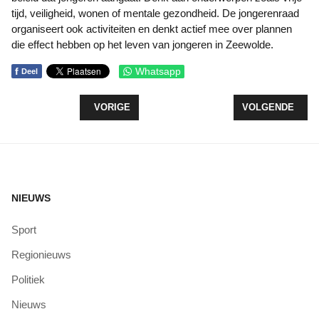
tijd, veiligheid, wonen of mentale gezondheid. De jongerenraad
organiseert ook activiteiten en denkt actief mee over plannen
die effect hebben op het leven van jongeren in Zeewolde.
f
Whatsapp
Deel
VORIG ARTIKEL: PHILAHOF ZEEWOLDE OPENT D
VOLGENDE ART
VORIGE
VOLGENDE
NIEUWS
Sport
Regionieuws
Politiek
Nieuws