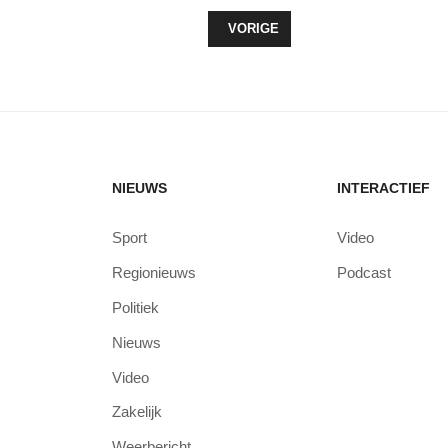
VORIG ARTIKEL: ARCHIEFDIENSTE
VORIGE
NIEUWS
INTERACTIEF
Sport
Video
Regionieuws
Podcast
Politiek
Nieuws
Video
Zakelijk
Weerbericht