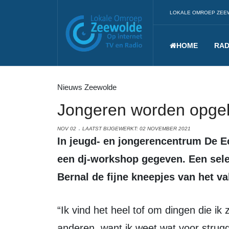
LOKALE OMROEP ZEE
HOME
RAD
Nieuws Zeewolde
Jongeren worden opgele
NOV 02
LAATST BIJGEWERKT: 02 NOVEMBER 2021
In jeugd- en jongerencentrum De Eclips wordt momenteel iedere maandag
een dj-workshop gegeven. Een sele
Bernal de fijne kneepjes van het va
“Ik vind het heel tof om dingen die ik zelf geleerd heb, over te brengen op
anderen, want ik weet wat voor struggl