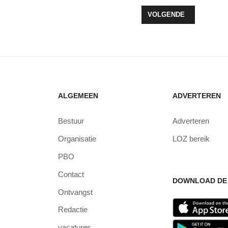
N WAARSCHUWEN; ARCHIEF MEERINZICHT NIET OP ORDE
VOLGENDE ARTIKEL: O
VOLGENDE
ALGEMEEN
ADVERTEREN
Bestuur
Adverteren
Organisatie
LOZ bereik
PBO
Contact
DOWNLOAD DE 
Ontvangst
Redactie
vacatures