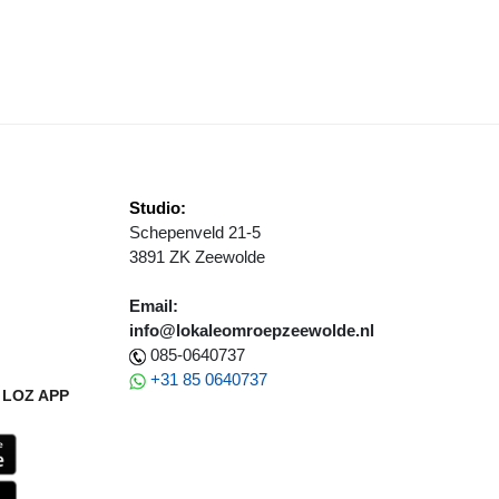
PNIEUW STREEP DOOR NIEUWJAARSDUIK
Studio:
Schepenveld 21-5
3891 ZK Zeewolde
Email:
info@lokaleomroepzeewolde.nl
085-0640737
+31 85 0640737
LOZ APP