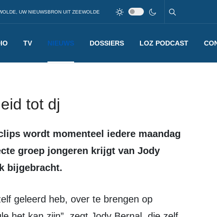
WOLDE, UW NIEUWSBRON UIT ZEEWOLDE
IO
TV
NIEUWS
DOSSIERS
LOZ PODCAST
CO
id tot dj
cte groep jongeren krijgt van Jody
k bijgebracht.
e het kan zijn”, zegt Jody Bernal, die zelf