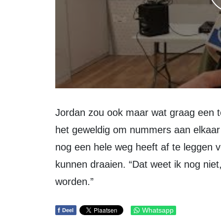
Jordan zou ook maar wat graag een top-dj worden. “Ik houd van muziek en vind
het geweldig om nummers aan elkaar t
nog een hele weg heeft af te leggen vo
kunnen draaien. “Dat weet ik nog nie
worden.”
f
Whatsapp
Deel