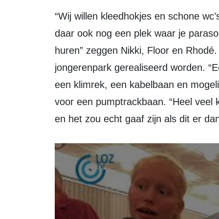
“Wij willen kleedhokjes en schone wc’s en douches op het strand en als het kan
daar ook nog een plek waar je paraso
huren” zeggen Nikki, Floor en Rhodé. D
jongerenpark gerealiseerd worden. “
een klimrek, een kabelbaan en mogeli
voor een pumptrackbaan. “Heel veel k
en het zou echt gaaf zijn als dit er d