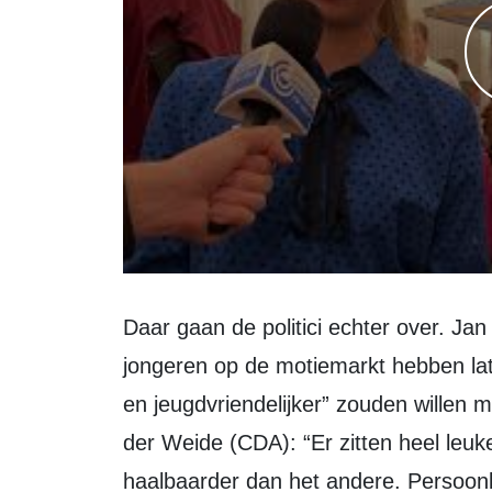
Daar gaan de politici echter over. Jan Klop (PvdA/GroenLinks) is blij dat de
jongeren op de motiemarkt hebben lat
en jeugdvriendelijker” zouden willen
der Weide (CDA): “Er zitten heel leuke
haalbaarder dan het andere. Persoonl