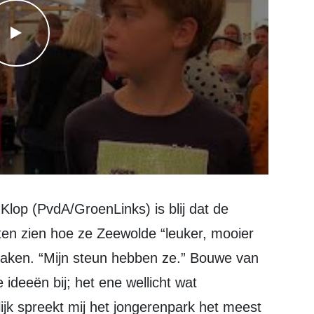
WATCH THE VIDEO
en zien hoe ze Zeewolde “leuker, mooier
 maken. “Mijn steun hebben ze.” Bouwe van
 ideeën bij; het ene wellicht wat
ijk spreekt mij het jongerenpark het meest