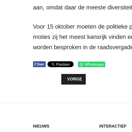
aan, omdat daar de meeste diversiteit 
Voor 15 oktober moeten de politieke partijen van Zeewolde doorgeven welke
moties zij het meest kansrijk vinden 
worden besproken in de raadsvergader
f
Whatsapp
Deel
VORIG ARTIKEL: OP BEZOEK BIJ 
VORIGE
NIEUWS
INTERACTIEF