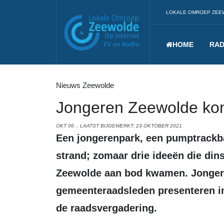
LOKALE OMROEP ZEE
HOME
RAD
Nieuws Zeewolde
Jongeren Zeewolde ko
OKT 06
LAATST BIJGEWERKT: 23 OKTOBER 2021
Een jongerenpark, een pumptrackbaan, sanitaire voorzieningen op het
strand; zomaar drie ideeën die di
Zeewolde aan bod kwamen. Jonger
gemeenteraadsleden presenteren i
de raadsvergadering.