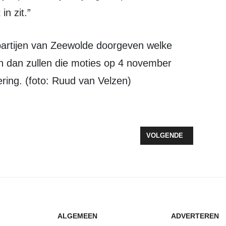
in zit.”
en dan zullen die moties op 4 november
ing. (foto: Ruud van Velzen)
WINDPARK ZEEWOLDE
VOLGENDE ARTIKEL: W
VOLGENDE
ALGEMEEN
ADVERTEREN