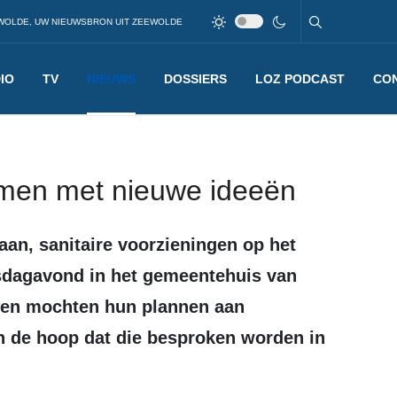
WOLDE, UW NIEUWSBRON UIT ZEEWOLDE
IO
TV
NIEUWS
DOSSIERS
LOZ PODCAST
CO
men met nieuwe ideeën
nsdagavond in het gemeentehuis van
en mochten hun plannen aan
n de hoop dat die besproken worden in