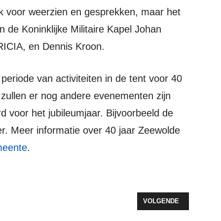
 de Koninklijke Militaire Kapel Johan
RICIA, en Dennis Kroon.
 zullen er nog andere evenementen zijn
rd voor het jubileumjaar. Bijvoorbeeld de
. Meer informatie over 40 jaar Zeewolde
meente
.
USTITIE YEŞILGÖZ BEZOEKT STICHTING POLITIEVETERAAN (ZEEWOLD
VOLGENDE ARTIKEL: V
VOLGENDE