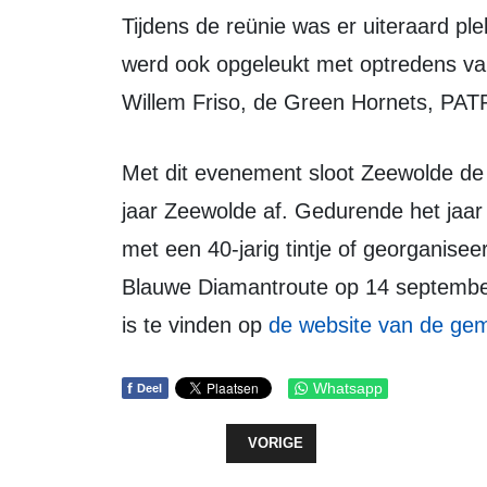
Tijdens de reünie was er uiteraard plek voor weerzien en gesprekken, maar het
werd ook opgeleukt met optredens van
Willem Friso, de Green Hornets, PAT
Met dit evenement sloot Zeewolde de periode van activiteiten in de tent voor 40
jaar Zeewolde af. Gedurende het jaar
met een 40-jarig tintje of georganisee
Blauwe Diamantroute op 14 september
is te vinden op
de website van de ge
f
Whatsapp
Deel
VORIG ARTIKEL: MINISTER VAN J
VORIGE