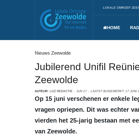
LOKALE OMROEP ZEE
HOME
RAD
Nieuws Zeewolde
Jubilerend Unifil Reünie
Zeewolde
AUTEUR:
LOZ REDACTIE
JUN 17
LAATST BIJGEWERKT: 17 JUNI 
Op 15 juni verschenen er enkele legervoertuigen in Zeewolde die toch wat
vragen opriepen. Dit was echter va
vierden het 25-jarig bestaan met ee
van Zeewolde.