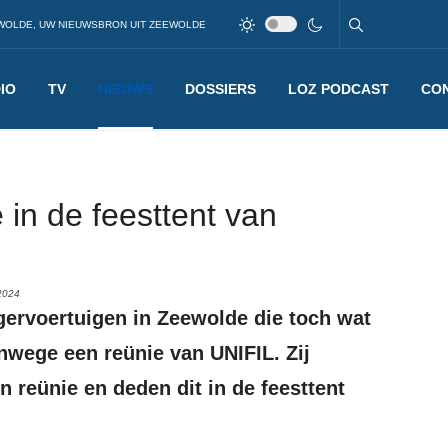
WOLDE, UW NIEUWSBRON UIT ZEEWOLDE
IO
TV
NIEUWS
DOSSIERS
LOZ PODCAST
CO
 in de feesttent van
2024
nwege een reünie van UNIFIL. Zij
n reünie en deden dit in de feesttent