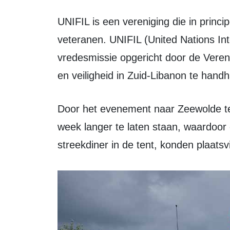
UNIFIL is een vereniging die in principe alleen is opgericht voor UNIFIL-
veteranen. UNIFIL (United Nations In
vredesmissie opgericht door de Veren
en veiligheid in Zuid-Libanon te hand
Door het evenement naar Zeewolde te halen, ontstond de kans om de tent een
week langer te laten staan, waardoor
streekdiner in de tent, konden plaatsv