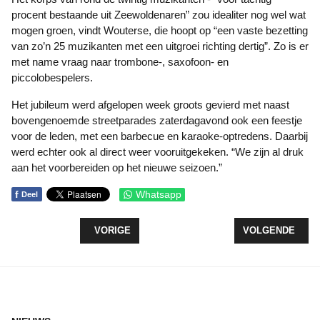
procent bestaande uit Zeewoldenaren” zou idealiter nog wel wat
mogen groen, vindt Wouterse, die hoopt op “een vaste bezetting
van zo’n 25 muzikanten met een uitgroei richting dertig”. Zo is er
met name vraag naar trombone-, saxofoon- en
piccolobespelers.
Het jubileum werd afgelopen week groots gevierd met naast
bovengenoemde streetparades zaterdagavond ook een feestje
voor de leden, met een barbecue en karaoke-optredens. Daarbij
werd echter ook al direct weer vooruitgekeken. “We zijn al druk
aan het voorbereiden op het nieuwe seizoen.”
f
Whatsapp
Deel
VORIG ARTIKEL: JUBILARIS ZIET NOG GENOEG U
VOLGENDE ARTI
VORIGE
VOLGENDE