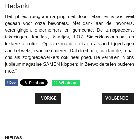
Bedankt
Het jubileumprogramma ging niet door. “Maar er is wel veel
gedaan voor onze bewoners. Met dank aan de inwoners,
verenigingen, ondernemers en gemeente. De tuinoptredens,
tekeningen, knuffels, kaartjes, LOZ Sinterklaasjournaal en
lekkere attenties. Op vele manieren is op afstand bijgedragen
aan het welzijn van de ouderen. Dat deed hen, hun familie, maar
ons als zorgmedewerkers ook heel goed. De verhalen in ons
jubileummagazine SAMEN kloppen: in Zeewolde tellen ouderen
mee.”
f
Whatsapp
Deel
VORIG ARTIKEL: NIEUW ONDERKOMEN VOOR BIL
VOLGENDE ARTIK
VORIGE
VOLGENDE
NIEUWS