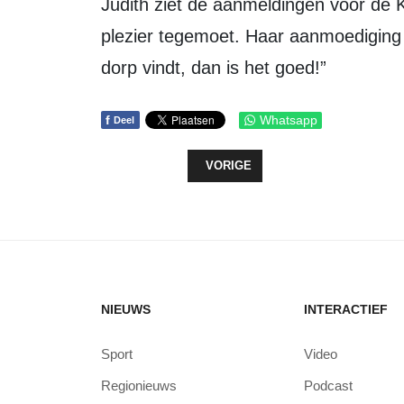
Judith ziet de aanmeldingen voor de Kampioenschap Kerstdorp-bouwen met
plezier tegemoet. Haar aanmoediging l
dorp vindt, dan is het goed!”
f
Whatsapp
Deel
VORIG ARTIKEL: GEMEENTE EN HV
VORIGE
NIEUWS
INTERACTIEF
Sport
Video
Regionieuws
Podcast