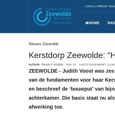
LOKALE OMROEP ZEE
HOME
RAD
Nieuws Zeewolde
Kerstdorp Zeewolde: “He
AUTEUR:
TRUUS F. VISSER
NOV 19
LAATST BIJGEWERKT: 24 N
ZEEWOLDE - Judith Voost was zes weken geleden druk bezig de aanleg
van de fundamenten voor haar Kers
en beschreef de ‘bouwput’ van bijna
achterkamer. Die basis staat nu als 
afwerking toe.