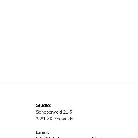
ER REGIE VOOR INWONERS
ESTJE VOOR DE 75-JARIGEN
Studio:
Schepenveld 21-5
3891 ZK Zeewolde
Email: