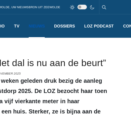
WOLDE, UW NIEUWSBRON UIT ZEEWOLDE
IO
TV
NIEUWS
DOSSIERS
LOZ PODCAST
CO
t dal is nu aan de beurt”
OVEMBER 2025
tdorp 2025. De LOZ bezocht haar toen
 vijf vierkante meter in haar
een huis. Sterker, ze is bijna aan de