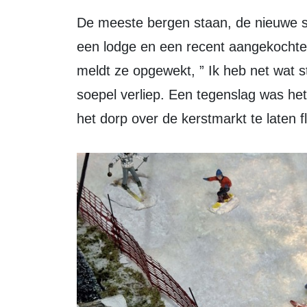
De meeste bergen staan, de nieuwe skilift doet het. Ze breidde haar dorp uit met
een lodge en een recent aangekochte p
meldt ze opgewekt, ” Ik heb net wat s
soepel verliep. Een tegenslag was he
het dorp over de kerstmarkt te laten f