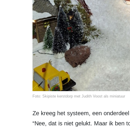
Foto: Skipiste kerstdorp met Judith Voost als miniatuur
Ze kreeg het systeem, een onderdeel van kerstdorp 2024, niet aan de praat.
“Nee, dat is niet gelukt. Maar ik ben 