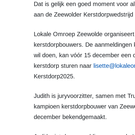
Dat is gelijk een goed moment voor alle aspirant bouwers die willen deelnemen
aan de Zeewolder Kerstdorpwedstrijd 
Lokale Omroep Zeewolde organiseert namelijk een wedstrijd voor
kerstdorpbouwers. De aanmeldingen
wil doen, kan vóór 15 december een o
kerstdorp sturen naar
lisette@lokale
Kerstdorp2025.
Judith is juryvoorzitter, samen met Truus en Lisette Visser kiest ze wie dit jaar
kampioen kerstdorpbouwer van Zeewold
december bekendgemaakt.