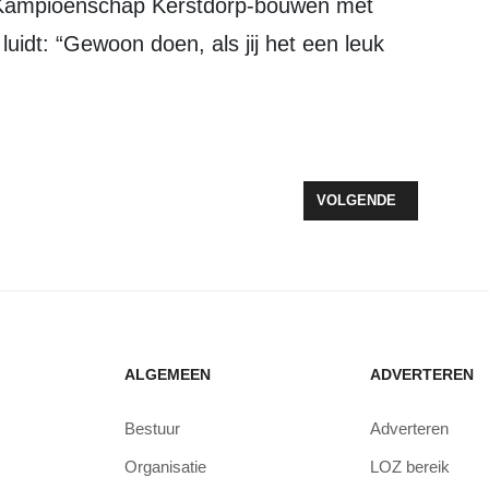
uidt: “Gewoon doen, als jij het een leuk
C DUIDELIJK OVER DIFTAR IN ZEEWOLDE: MINDER RESTAFVAL, ME
VOLGENDE ARTIKEL: FE
VOLGENDE
ALGEMEEN
ADVERTEREN
Bestuur
Adverteren
Organisatie
LOZ bereik