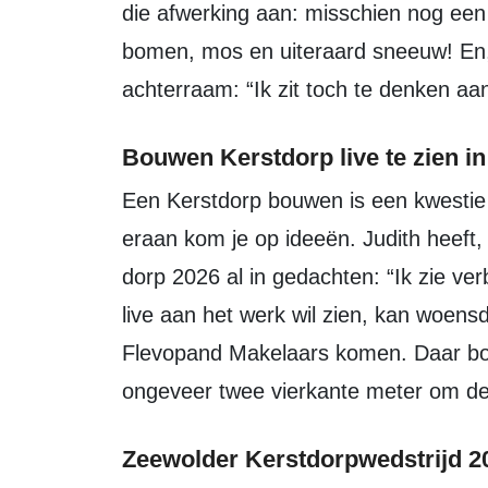
die afwerking aan: misschien nog een 
bomen, mos en uiteraard sneeuw! En, 
achterraam: “Ik zit toch te denken aa
Bouwen Kerstdorp live te zien i
Een Kerstdorp bouwen is een kwestie van doen, aldus Judith. En al werkend
eraan kom je op ideeën. Judith heeft
dorp 2026 al in gedachten: “Ik zie ve
live aan het werk wil zien, kan woen
Flevopand Makelaars komen. Daar bo
ongeveer twee vierkante meter om de 
Zeewolder Kerstdorpwedstrijd 2