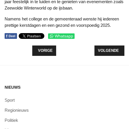
jaar feestelijk in te luiden en te genieten van evenementen zoals
Zeewolde Winterworld op de ijsbaan.
Namens het college en de gemeenteraad wenste hij iedereen
prettige kerstdagen en een gezond en voorspoedig 2025.
f
Whatsapp
Deel
VORIG ARTIKEL: MCKAYLA RESOSEMITO SCHRIJF
VOLGENDE ARTIK
VORIGE
VOLGENDE
NIEUWS
Sport
Regionieuws
Politiek