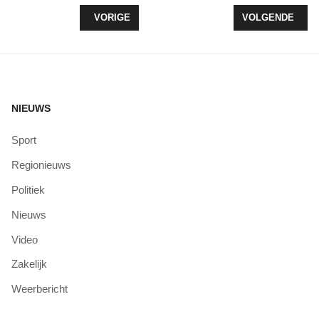
VORIG ARTIKEL: JAAR CELSTRAF VOOR GIJZELI
VOLGENDE ARTI
VORIGE
VOLGENDE
NIEUWS
Sport
Regionieuws
Politiek
Nieuws
Video
Zakelijk
Weerbericht