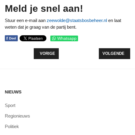
Meld je snel aan!
Stuur een e-mail aan
zeewolde@staatsbosbeheer.nl
en laat
weten dat je graag van de partij bent.
f
Whatsapp
Deel
VORIG ARTIKEL: PLAYING FOR CHANGE” - HET 
VOLGENDE ARTI
VORIGE
VOLGENDE
NIEUWS
Sport
Regionieuws
Politiek