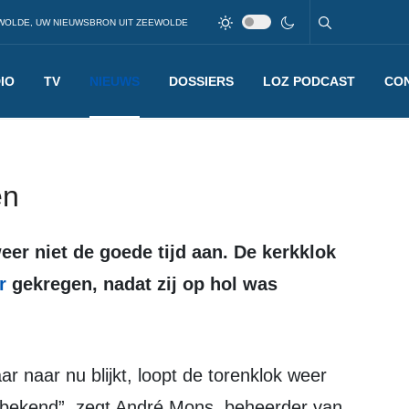
WOLDE, UW NIEUWSBRON UIT ZEEWOLDE
IO
TV
NIEUWS
DOSSIERS
LOZ PODCAST
CO
en
r
gekregen, nadat zij op hol was
s bekend”, zegt André Mons, beheerder van