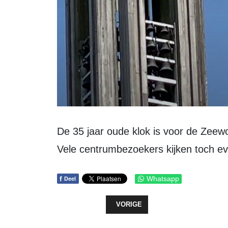
De 35 jaar oude klok is voor de Zeewoldenaar een markant herkenningspunt.
Vele centrumbezoekers kijken toch ev
f
Whatsapp
Deel
VORIG ARTIKEL: KIJKJE IN HET B
VORIGE