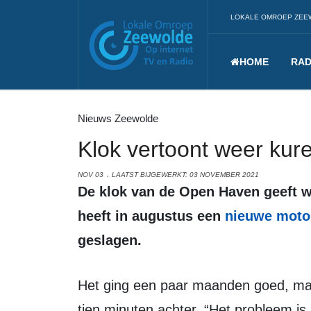
LOKALE OMROEP ZEE
HOME
RAD
Nieuws Zeewolde
Klok vertoont weer kur
NOV 03
LAATST BIJGEWERKT: 03 NOVEMBER 2021
De klok van de Open Haven geeft weer niet de goede tijd aan. De kerkklok
heeft in augustus een
nieuwe moto
geslagen.
Het ging een paar maanden goed, maar naar nu blijkt, loopt de torenklok weer
tien minuten achter. “Het probleem i