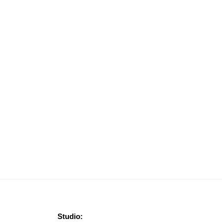
AMS GEZOCHT!: “WIE STRIJKT M OP?”
Studio: