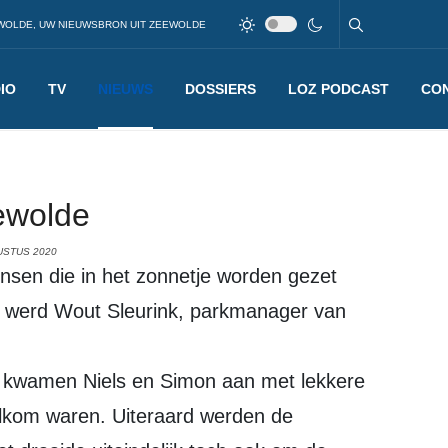
WOLDE, UW NIEUWSBRON UIT ZEEWOLDE
IO
TV
NIEUWS
DOSSIERS
LOZ PODCAST
CO
ewolde
USTUS 2020
ensen die in het zonnetje worden gezet
t werd Wout Sleurink, parkmanager van
eg kwamen Niels en Simon aan met lekkere
elkom waren. Uiteraard werden de