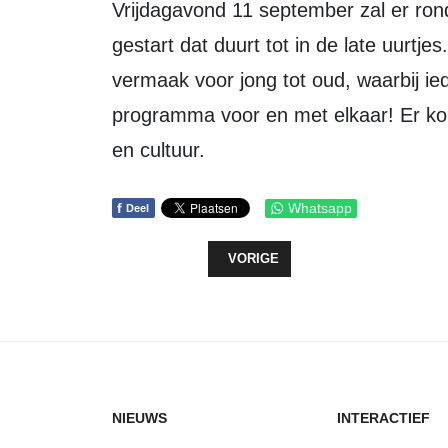
Vrijdagavond 11 september zal er rond 17.00 uur een TV programma worden
gestart dat duurt tot in de late uurt
vermaak voor jong tot oud, waarbij i
programma voor en met elkaar! Er kom
en cultuur.
f
Whatsapp
Deel
VORIG ARTIKEL: KLOMPEN VOOR 
VORIGE
NIEUWS
INTERACTIEF