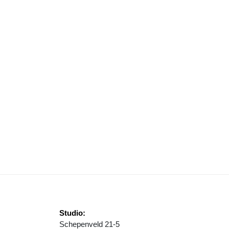
IEKWAARDE VIRUSDEELTJES IN RIOOLWATER ZEEWOLDE
Studio:
Schepenveld 21-5