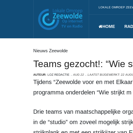
LOKALE OMROEP ZEE
HOME
RAD
Nieuws Zeewolde
Teams gezocht!: “Wie st
AUTEUR:
LOZ REDACTIE
AUG 22
LAATST BIJGEWERKT: 22 AUG
Tijdens “Zeewolde voor en met Elkaar” op 11 september is een van de
programma onderdelen “Wie strijkt m
Drie teams van maatschappelijke organisaties kunnen het tegen elkaar opnemen
in de “studio” om zoveel mogelijk stri
strijkplank en met een strijkijzer van