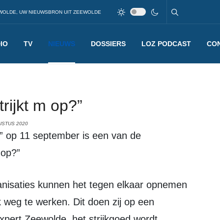
WOLDE, UW NIEUWSBRON UIT ZEEWOLDE
IO
TV
NIEUWS
DOSSIERS
LOZ PODCAST
CO
rijkt m op?”
USTUS 2020
 op?”
jk weg te werken. Dit doen zij op een
 Expert Zeewolde, het strijkgoed wordt