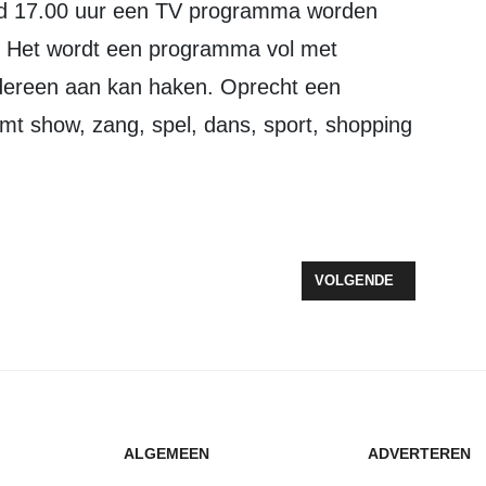
jes. Het wordt een programma vol met
edereen aan kan haken. Oprecht een
t show, zang, spel, dans, sport, shopping
RCN ZEEWOLDE
VOLGENDE ARTIKEL: P
VOLGENDE
ALGEMEEN
ADVERTEREN